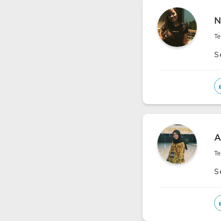
N
Te
S
A
Te
S