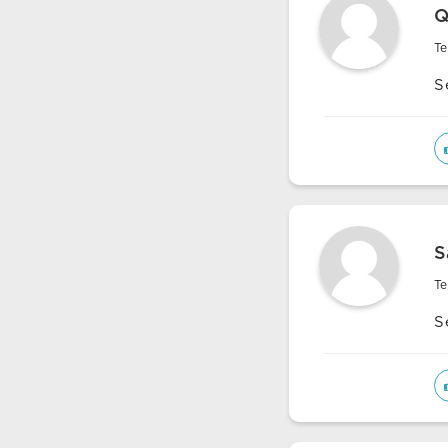
Q
Te
S
S
Te
S