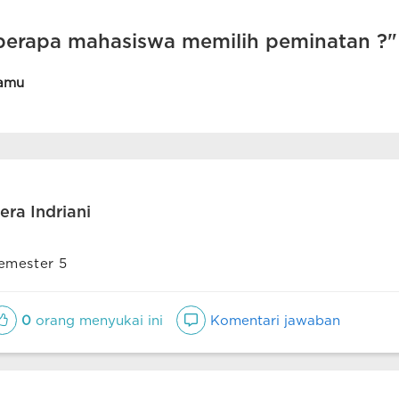
berapa mahasiswa memilih peminatan ?"
amu
era Indriani
emester 5
0
orang menyukai ini
Komentari jawaban