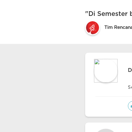
"Di Semester 
Tim Rencan
D
S