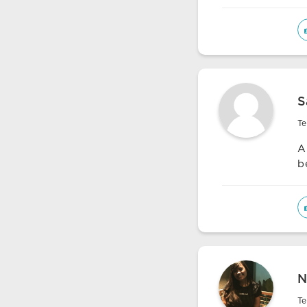
S
Te
A
b
N
Te