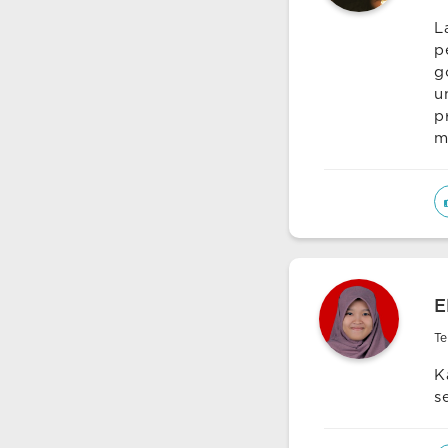
L
p
g
u
p
m
E
Te
K
s