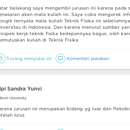
atar belakang saya mengambil jurusan ini karena pada s
enasaran akan mata kuliah ini. Saya coba mengorek inf
oogle ternyata mata kuliah Teknik Fisika ini sebelumny
niversitas di Indonesia. Dan karena menurut sumber ya
rospek kerja teknik fisika kedepannyaa bagus, oleh kar
emutuskan kuliah di Teknik Fisika
1
orang menyukai ini
Komentari jawaban
lpi Sandra Yunvi
lkom University
arena jurusan ini merupakan bidang yg luas dan fleksibi
etelah lulus