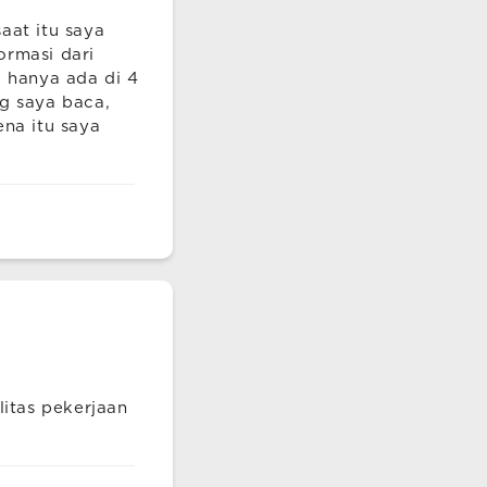
aat itu saya
ormasi dari
a hanya ada di 4
ng saya baca,
ena itu saya
litas pekerjaan