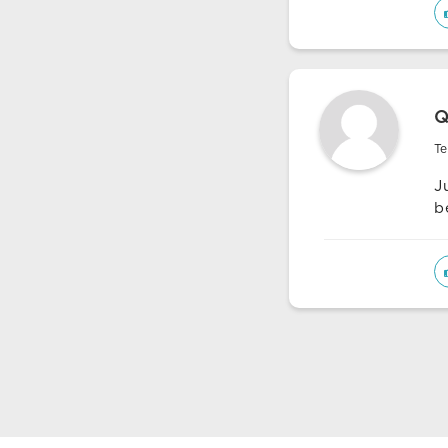
Q
Te
J
b