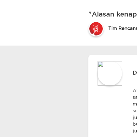
"Alasan kenapa
Tim Rencan
D
A
s
m
s
j
b
j