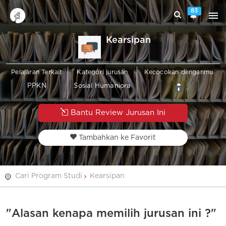
83
Kearsipan
Pelajaran Terkait
Kategori jurusan
Kecocokan denganmu
PPKN
Sosial Humaniora
Bantu Review Jurusan Ini
Tambahkan ke Favorit
Cari Program Studi
Kearsipan
"Alasan kenapa memilih jurusan ini ?"