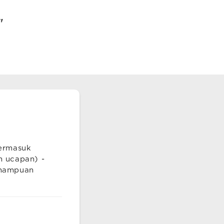
"
termasuk
n ucapan) -
emampuan