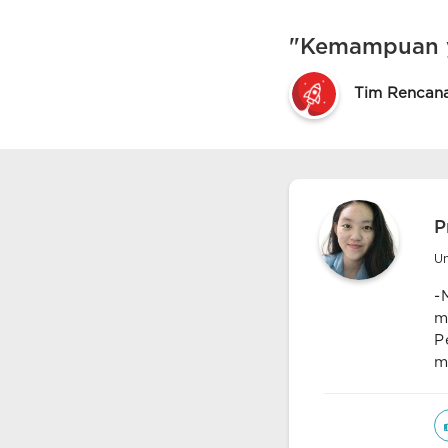
"Kemampuan y
Tim Rencan
P
Un
-
m
P
m