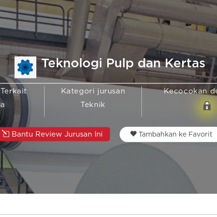
Teknologi Pulp dan Kertas
 Terkait
Kategori jurusan
Kecocokan d
ia
Teknik
Bantu Review Jurusan Ini
Tambahkan ke Favorit