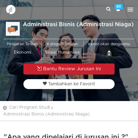
83
Administrasi Bisnis (Administrasi Niaga)
Pelajaran Terkait
Kategori jurusan
Kecocokan denganmu
Ekonomi
Sosial Humaniora
Bantu Review Jurusan Ini
Tambahkan ke Favorit
Cari Program Studi
Administrasi Bisnis (Administrasi Niaga)
"Apa yang dipelajari di jurusan ini ?"