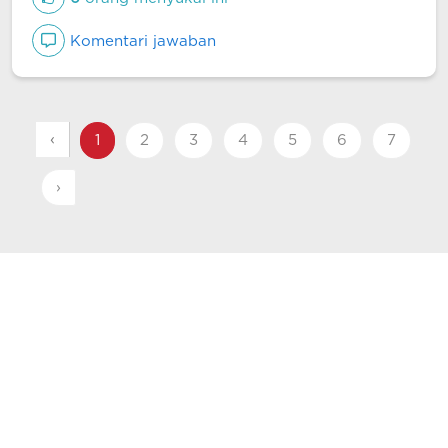
Komentari jawaban
‹
1
2
3
4
5
6
7
›