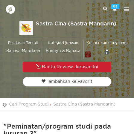
83
Sastra Cina (Sastra Mandarin)
Pelajaran Terkait
Kategori jurusan
Kecocokan denganmu
Bahasa Mandarin
Budaya & Bahasa
Bantu Review Jurusan Ini
Tambahkan ke Favorit
Cari Program Studi
Sastra Cina (Sastra Mandarin)
"Peminatan/program studi pada
jurusan ?"