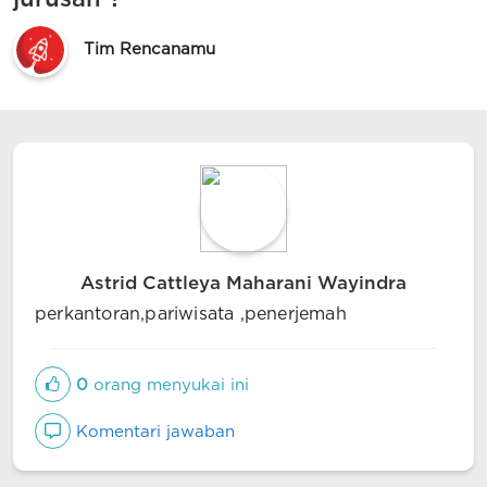
Tim Rencanamu
Astrid Cattleya Maharani Wayindra
perkantoran,pariwisata ,penerjemah
0
orang menyukai ini
Komentari jawaban