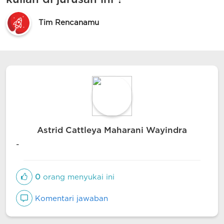
Tim Rencanamu
Astrid Cattleya Maharani Wayindra
-
0
orang menyukai ini
Komentari jawaban