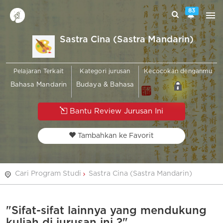
83
Sastra Cina (Sastra Mandarin)
Pelajaran Terkait
Kategori jurusan
Kecocokan denganmu
Bahasa Mandarin
Budaya & Bahasa
Bantu Review Jurusan Ini
Tambahkan ke Favorit
Cari Program Studi
Sastra Cina (Sastra Mandarin)
"Sifat-sifat lainnya yang mendukung
kuliah di jurusan ini ?"