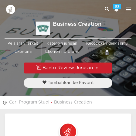
83
Business Creation
Pelajaran Terkait
Kategori jurusan
Kecocokan denganmu
Ekonomi
Ekonomi & Bisnis
Bantu Review Jurusan Ini
Tambahkan ke Favorit
Cari Program Studi
Business Creation