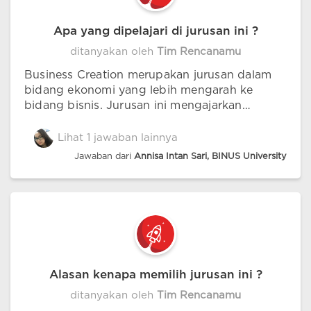
Apa yang dipelajari di jurusan ini ?
ditanyakan oleh
Tim Rencanamu
Business Creation merupakan jurusan dalam
bidang ekonomi yang lebih mengarah ke
bidang bisnis. Jurusan ini mengajarkan
bagaimana kita membuat usaha dengan cara
menciptakan ide kreatif disetiap produk atau
Lihat 1 jawaban lainnya
usaha yang akan kita buat. Hal ini dilakukan
Jawaban dari
Annisa Intan Sari, BINUS University
sehingga usaha yang kita buat memiliki nilai
tambah,mendobrak trend terbaru di produk
tersebut dan mendapatkan peluang sukses
yang lebih besar.
Alasan kenapa memilih jurusan ini ?
ditanyakan oleh
Tim Rencanamu