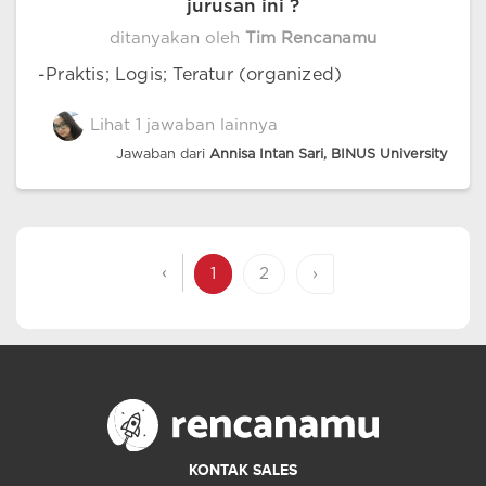
jurusan ini ?
ditanyakan oleh
Tim Rencanamu
-Praktis; Logis; Teratur (organized)
Lihat 1 jawaban lainnya
Jawaban dari
Annisa Intan Sari, BINUS University
‹
1
2
›
KONTAK SALES