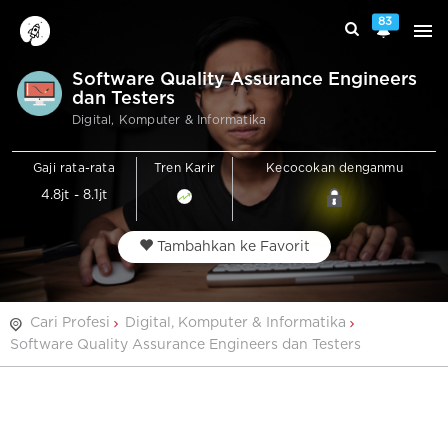
83
Software Quality Assurance Engineers
dan Testers
Digital, Komputer & Informatika
Gaji rata-rata
Tren Karir
Kecocokan denganmu
4.8jt - 8.1jt
Tambahkan ke Favorit
Cari Profesi
Digital, Komputer & Informatika
Software Quality Assurance Engineers dan Testers