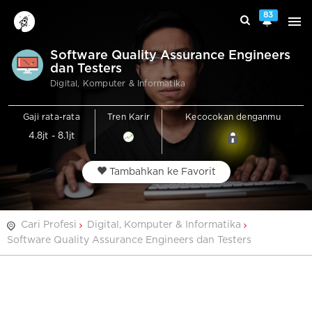
83
Software Quality Assurance Engineers
dan Testers
Digital, Komputer & Informatika
Gaji rata-rata
Tren Karir
Kecocokan denganmu
4.8jt - 8.1jt
Tambahkan ke Favorit
Cari Profesi
Digital, Komputer & Informatika
Software Quality Assurance Engineers dan Testers