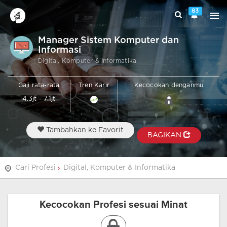
83
Manager Sistem Komputer dan
Informasi
Digital, Komputer & Informatika
Gaji rata-rata
Tren Karir
Kecocokan denganmu
4.3jt - 7.1jt
Tambahkan ke Favorit
BAGIKAN
Cari Profesi
Digital, Komputer & Informatika
Kecocokan Profesi sesuai Minat