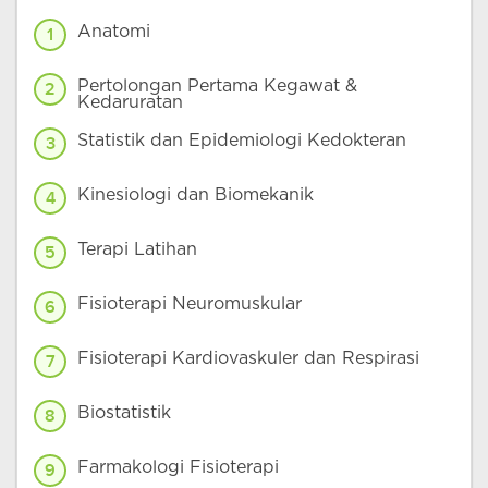
Anatomi
1
Pertolongan Pertama Kegawat &
2
Kedaruratan
Statistik dan Epidemiologi Kedokteran
3
Kinesiologi dan Biomekanik
4
Terapi Latihan
5
Fisioterapi Neuromuskular
6
Fisioterapi Kardiovaskuler dan Respirasi
7
Biostatistik
8
Farmakologi Fisioterapi
9