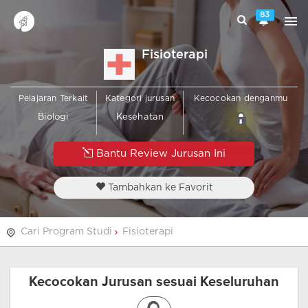
83
Fisioterapi
Pelajaran Terkait
Kategori jurusan
Kecocokan denganmu
Biologi
Kesehatan
Bantu Review Jurusan Ini
Tambahkan ke Favorit
Cari Program Studi
Fisioterapi
Kecocokan Jurusan sesuai Keseluruhan