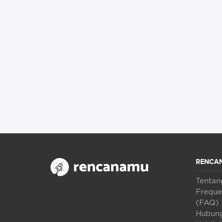
RENCA
Tenta
Freque
(FAQ)
Hubung