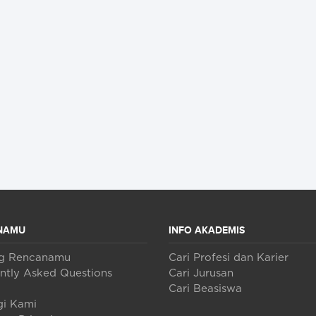
NAMU
INFO AKADEMIS
ng Rencanamu
Cari Profesi dan Karier
ntly Asked Questions
Cari Jurusan
Cari Beasiswa
i Kami