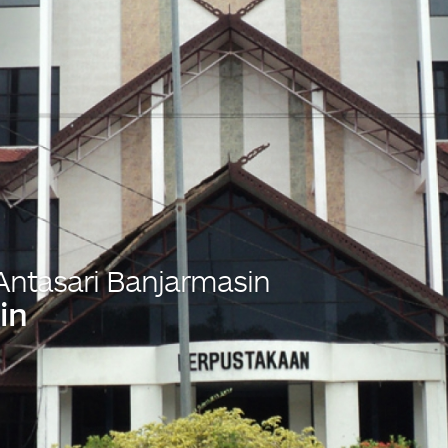
Antasari Banjarmasin
in