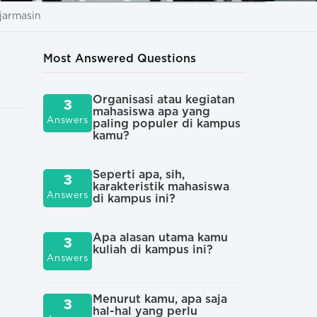
njarmasin
Most Answered Questions
Organisasi atau kegiatan
Sec
3
3
mahasiswa apa yang
sep
Answers
Answers
paling populer di kampus
atau
kamu?
kam
Seperti apa, sih,
Apa
3
3
karakteristik mahasiswa
fav
Answers
Answers
di kampus ini?
dic
bar
Apa alasan utama kamu
3
kuliah di kampus ini?
And
3
Answers
diu
Answers
yan
pad
kul
Menurut kamu, apa saja
3
hal-hal yang perlu