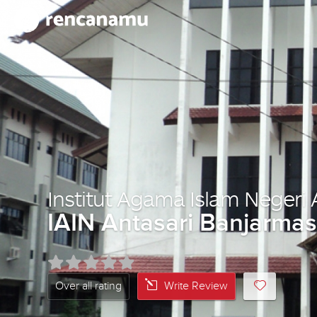
Institut Agama Islam Negeri 
IAIN Antasari Banjarmas
Over all rating
Write Review