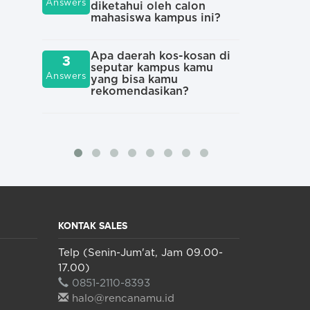
Answers
diketahui oleh calon
mahasiswa kampus ini?
Apa
3
men
Answers
dip
ini
Apa daerah kos-kosan di
3
seputar kampus kamu
Answers
yang bisa kamu
rekomendasikan?
Mom
2
ber
Answers
kul
KONTAK SALES
Telp (Senin-Jum'at, Jam 09.00-
17.00)
0851-2110-8393
halo@rencanamu.id