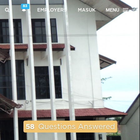
83
MENU
EMPLOYERS
MASUK
58
Questions Answered