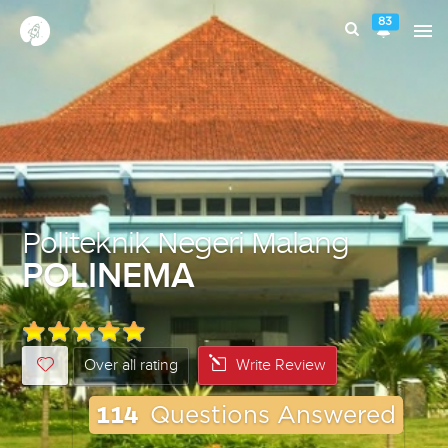
83
Politeknik Negeri Malang
POLINEMA
Over all rating
Write Review
114
Questions Answered