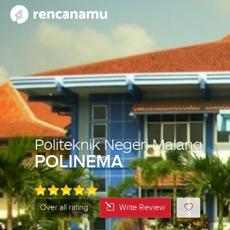
Politeknik Negeri Malang
POLINEMA
Over all rating
Write Review