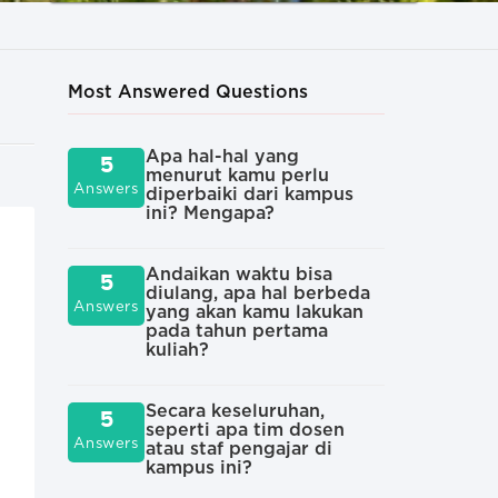
Most Answered Questions
Apa hal-hal yang
Mom
5
4
menurut kamu perlu
ber
Answers
Answers
diperbaiki dari kampus
kul
ini? Mengapa?
Cer
4
Andaikan waktu bisa
hal
5
Answers
diulang, apa hal berbeda
ten
Answers
yang akan kamu lakukan
pada tahun pertama
kuliah?
Apa
3
kul
Answers
Secara keseluruhan,
5
seperti apa tim dosen
Answers
atau staf pengajar di
Men
3
kampus ini?
hal
Answers
dik