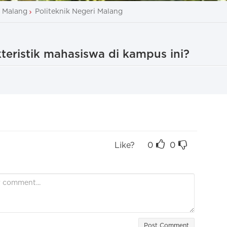
 Malang
Politeknik Negeri Malang
akteristik mahasiswa di kampus ini?
Like?
0
0
Post Comment