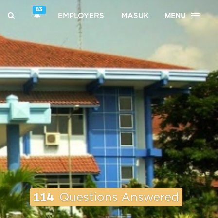
83
MENU
EMPLOYERS
MASUK
114
Questions Answered