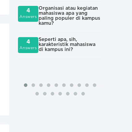
mah
Organisasi atau kegiatan
4
mahasiswa apa yang
Answers
paling populer di kampus
Apa
3
kamu?
sep
Answers
yan
rek
Seperti apa, sih,
4
karakteristik mahasiswa
Answers
di kampus ini?