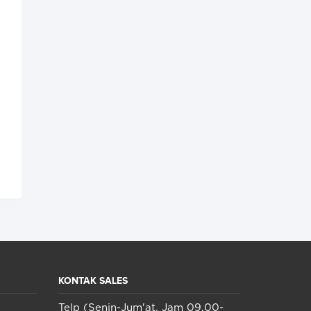
KONTAK SALES
Telp (Senin-Jum'at, Jam 09.00-