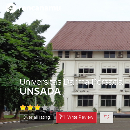
Universitas Darma Persada
UNSADA
Over all rating
Write Review