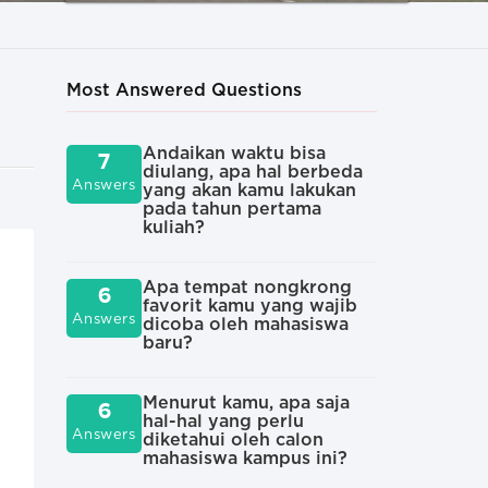
Most Answered Questions
Andaikan waktu bisa
Apa
7
6
diulang, apa hal berbeda
men
Answers
Answers
yang akan kamu lakukan
dip
pada tahun pertama
ini
kuliah?
Cer
6
Apa tempat nongkrong
hal
6
Answers
favorit kamu yang wajib
ten
Answers
dicoba oleh mahasiswa
baru?
Sec
6
sep
Answers
Menurut kamu, apa saja
atau
6
hal-hal yang perlu
kam
Answers
diketahui oleh calon
mahasiswa kampus ini?
Apa