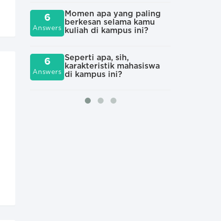
5
sep
Answers
Momen apa yang paling
yan
6
berkesan selama kamu
rek
Answers
kuliah di kampus ini?
Apa
5
Seperti apa, sih,
kul
6
Answers
karakteristik mahasiswa
Answers
di kampus ini?