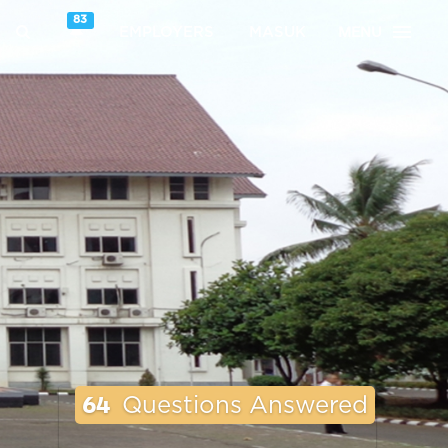
83
MENU
EMPLOYERS
MASUK
64
Questions Answered