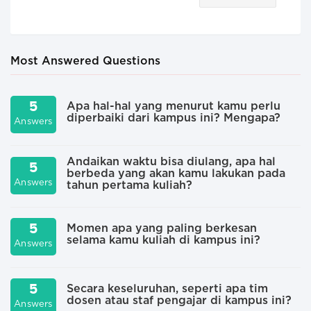
Most Answered Questions
5
Apa hal-hal yang menurut kamu perlu
diperbaiki dari kampus ini? Mengapa?
Answers
A
Andaikan waktu bisa diulang, apa hal
5
berbeda yang akan kamu lakukan pada
Answers
A
tahun pertama kuliah?
5
Momen apa yang paling berkesan
selama kamu kuliah di kampus ini?
Answers
A
5
Secara keseluruhan, seperti apa tim
dosen atau staf pengajar di kampus ini?
Answers
A