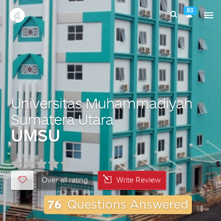
83
Universitas Muhammadiyah
Sumatera Utara
UMSU
Over all rating
Write Review
76
Questions Answered