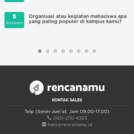
5
Organisasi atau kegiatan mahasiswa apa
yang paling populer di kampus kamu?
Answers
A
KONTAK SALES
Telp (Senin-Jum'at, Jam 09.00-17.00)
0851-2110-8393
halo@rencanamu.id