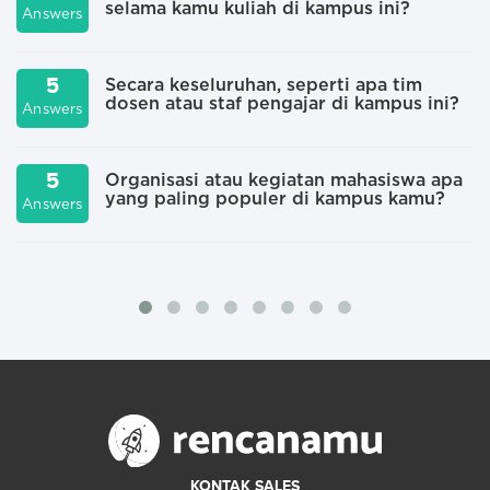
selama kamu kuliah di kampus ini?
Answers
A
5
Secara keseluruhan, seperti apa tim
dosen atau staf pengajar di kampus ini?
Answers
A
5
Organisasi atau kegiatan mahasiswa apa
yang paling populer di kampus kamu?
Answers
A
KONTAK SALES