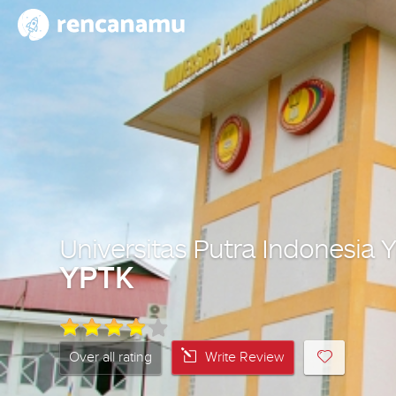
Universitas Putra Indonesia
YPTK
Over all rating
Write Review