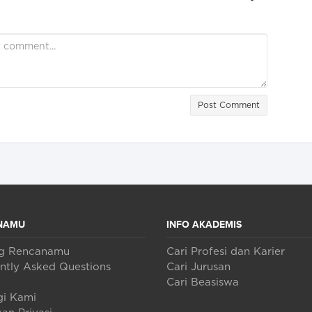
Post Comment
NAMU
INFO AKADEMIS
ng Rencanamu
Cari Profesi dan Karier
ntly Asked Questions
Cari Jurusan
Cari Beasiswa
i Kami