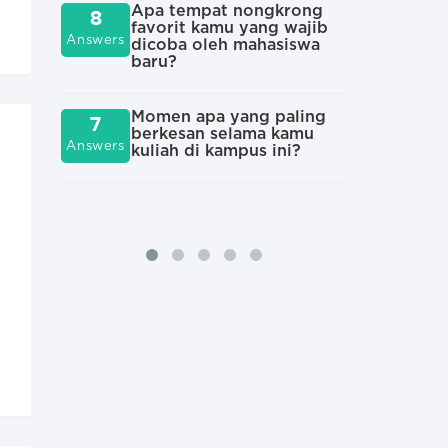
6
mah
Apa tempat nongkrong
8
Answers
pal
favorit kamu yang wajib
Answers
kam
dicoba oleh mahasiswa
baru?
Cer
6
hal
Momen apa yang paling
7
Answers
ten
berkesan selama kamu
Answers
kuliah di kampus ini?