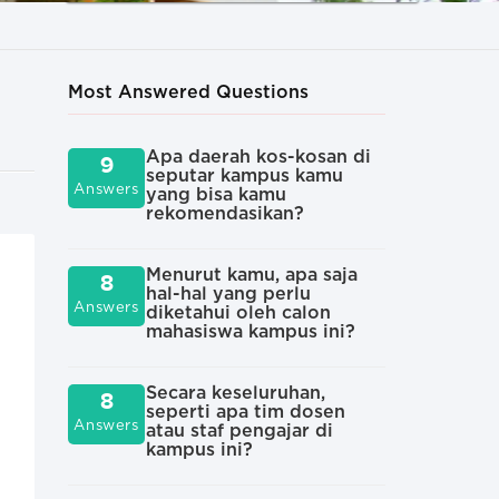
Most Answered Questions
Apa daerah kos-kosan di
Apa
9
7
seputar kampus kamu
kul
Answers
Answers
yang bisa kamu
rekomendasikan?
And
7
diu
Menurut kamu, apa saja
8
Answers
yan
hal-hal yang perlu
Answers
pad
diketahui oleh calon
kul
mahasiswa kampus ini?
Sepe
Secara keseluruhan,
6
8
kar
seperti apa tim dosen
Answers
Answers
di 
atau staf pengajar di
kampus ini?
Org