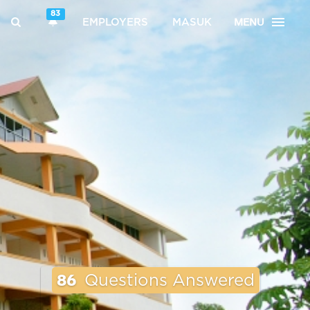
83
MENU
EMPLOYERS
MASUK
86
Questions Answered