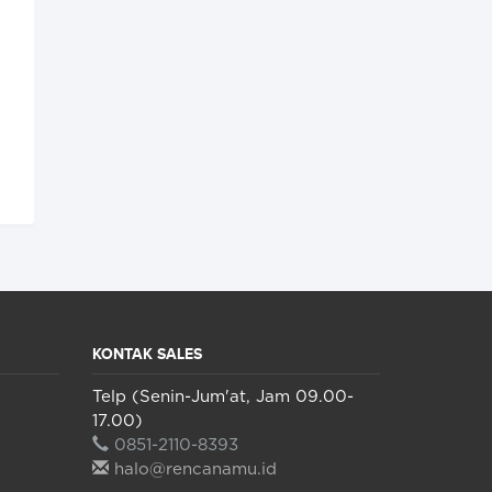
KONTAK SALES
Telp (Senin-Jum'at, Jam 09.00-
17.00)
0851-2110-8393
halo@rencanamu.id