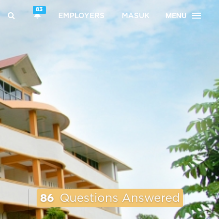
83
MENU
EMPLOYERS
MASUK
86
Questions Answered