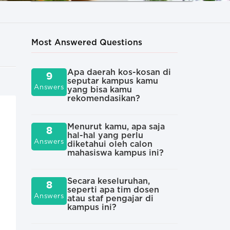
Most Answered Questions
?
Apa daerah kos-kosan di
Apa
9
7
seputar kampus kamu
kul
Answers
Answers
yang bisa kamu
rekomendasikan?
And
7
diu
Menurut kamu, apa saja
8
Answers
yan
hal-hal yang perlu
Answers
pad
diketahui oleh calon
kul
mahasiswa kampus ini?
Sepe
Secara keseluruhan,
6
8
kar
seperti apa tim dosen
Answers
Answers
di 
atau staf pengajar di
kampus ini?
Org