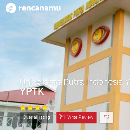
Universitas Putra Indonesia
YPTK
Over all rating
Write Review