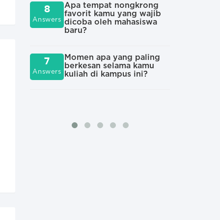
6
mah
Apa tempat nongkrong
8
Answers
pal
favorit kamu yang wajib
Answers
kam
dicoba oleh mahasiswa
baru?
Cer
6
hal
Momen apa yang paling
7
Answers
ten
berkesan selama kamu
Answers
kuliah di kampus ini?