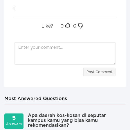
1
Like?
0
0
Post Comment
Most Answered Questions
Apa daerah kos-kosan di seputar
5
kampus kamu yang bisa kamu
A
Answers
rekomendasikan?