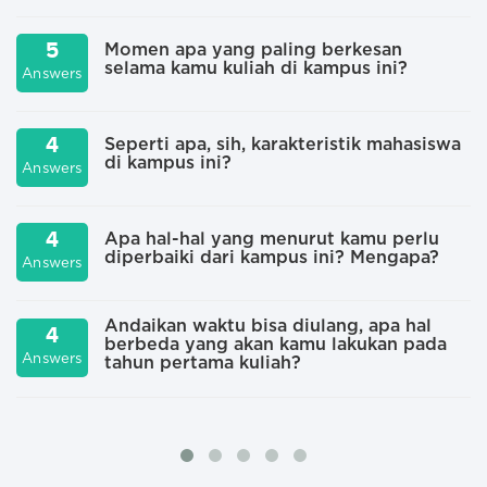
5
Momen apa yang paling berkesan
selama kamu kuliah di kampus ini?
A
Answers
4
Seperti apa, sih, karakteristik mahasiswa
di kampus ini?
A
Answers
4
Apa hal-hal yang menurut kamu perlu
diperbaiki dari kampus ini? Mengapa?
A
Answers
Andaikan waktu bisa diulang, apa hal
4
berbeda yang akan kamu lakukan pada
Answers
A
tahun pertama kuliah?