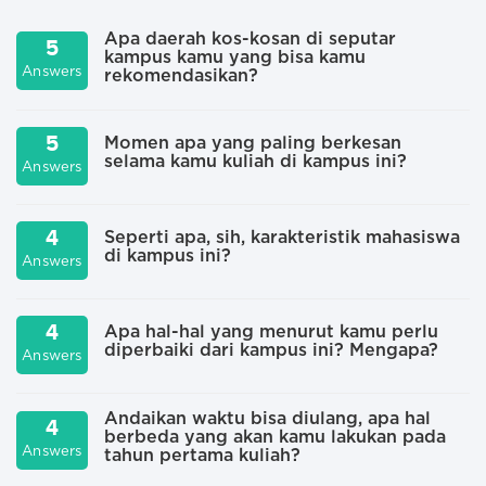
Apa daerah kos-kosan di seputar
5
kampus kamu yang bisa kamu
A
Answers
rekomendasikan?
5
Momen apa yang paling berkesan
selama kamu kuliah di kampus ini?
A
Answers
4
Seperti apa, sih, karakteristik mahasiswa
di kampus ini?
A
Answers
4
Apa hal-hal yang menurut kamu perlu
diperbaiki dari kampus ini? Mengapa?
A
Answers
Andaikan waktu bisa diulang, apa hal
4
berbeda yang akan kamu lakukan pada
Answers
A
tahun pertama kuliah?