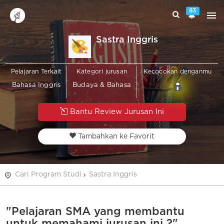
83
Sastra Inggris
Pelajaran Terkait
Kategori jurusan
Kecocokan denganmu
Bahasa Inggris
Budaya & Bahasa
Bantu Review Jurusan Ini
Tambahkan ke Favorit
Cari Program Studi
Sastra Inggris
"Pelajaran SMA yang membantu
untuk memahami jurusan ini ?"