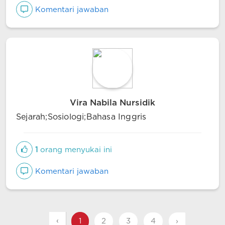
Komentari jawaban
Vira Nabila Nursidik
Sejarah;Sosiologi;Bahasa Inggris
1
orang menyukai ini
Komentari jawaban
‹
1
2
3
4
›