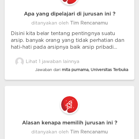
Apa yang dipelajari di jurusan ini ?
ditanyakan oleh
Tim Rencanamu
Disini kita belar tentang pentingnya suatu
arsip. banyak orang yang tidak perhatian dan
hati-hati pada arsipnya baik arsip pribadi
maupun arsip kantor tempat bekerja, sehingga
saat dibutuhkan kita sering pusing dan repot
Lihat 1 jawaban lainnya
mencarinya. disini kita diajarkan untuk
Jawaban dari
mita purnama, Universitas Terbuka
mengelola dan menjaga arsip agar tertib,
aman dan mudah untuk ditemukan saat
dibutuhkan
Alasan kenapa memilih jurusan ini ?
ditanyakan oleh
Tim Rencanamu