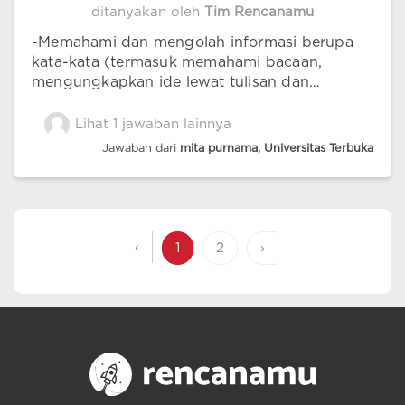
ditanyakan oleh
Tim Rencanamu
-Memahami dan mengolah informasi berupa
kata-kata (termasuk memahami bacaan,
mengungkapkan ide lewat tulisan dan
ucapan) -Memahami simbol, huruf, diagram,
gambar -Daya Ingat Kuat/Mudah Menghafal -
Lihat 1 jawaban lainnya
Kemampuan memilah informasi ke dalam
Jawaban dari
mita purnama, Universitas Terbuka
kategori tertentu
‹
1
2
›