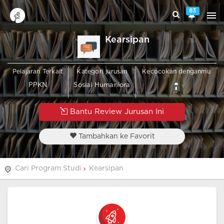
83
Kearsipan
Pelajaran Terkait
Kategori jurusan
Kecocokan denganmu
PPKN
Sosial Humaniora
Bantu Review Jurusan Ini
Tambahkan ke Favorit
Cari Program Studi
Kearsipan