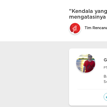
"Kendala yang
mengatasinya
Tim Rencan
G
P
B
S