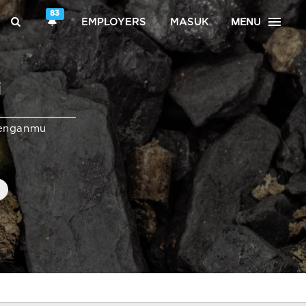
83
MENU
EMPLOYERS
MASUK
i
enganmu