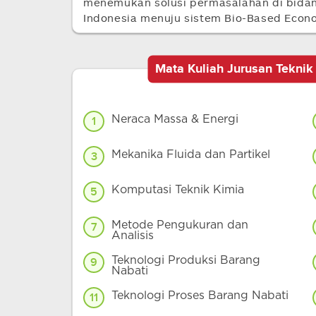
menemukan solusi permasalahan di bidan
Indonesia menuju sistem Bio-Based Econ
Mata Kuliah Jurusan Teknik
Neraca Massa & Energi
1
Mekanika Fluida dan Partikel
3
Komputasi Teknik Kimia
5
Metode Pengukuran dan
7
Analisis
Teknologi Produksi Barang
9
Nabati
Teknologi Proses Barang Nabati
11