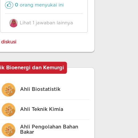
Pengolahan 
0
orang menyukai ini
0
orang m
Lemak,Statis
Teknik,Pera
Proses,Konve
Lihat 1 jawaban lainnya
Lihat 1 
Biomassa
diskusi
nik Bioenergi dan Kemurgi
Ahli Biostatistik
Ahli Teknik Kimia
Ahli Pengolahan Bahan
Bakar