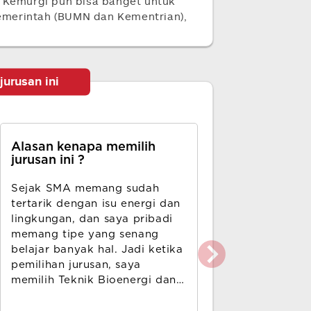
n Kemurgi pun bisa banget untuk
 pemerintah (BUMN dan Kementrian),
jurusan ini
Alasan kenapa memilih
Mata kuliah
jurusan ini ?
Kalkulus,Kim
Sejak SMA memang sudah
Teknik Bioen
tertarik dengan isu energi dan
Kemurgi,Ner
lingkungan, dan saya pribadi
Energi,Mekan
memang tipe yang senang
Kalor,Sistem 
belajar banyak hal. Jadi ketika
Pemisahan Di
pemilihan jurusan, saya
Reaksi Kimia
memilih Teknik Bioenergi dan
Produksi Bah
Kemurgi dibandingkan dengan
Kimia Basis 
Teknik Pangan.