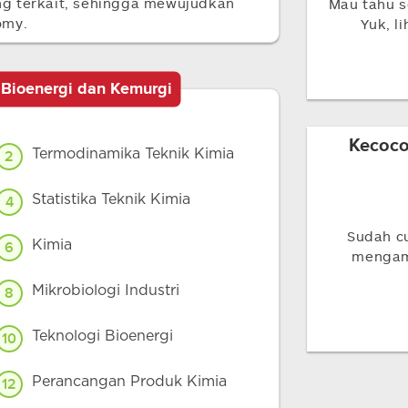
g terkait, sehingga mewujudkan
Mau tahu s
omy.
Yuk, l
 Bioenergi dan Kemurgi
Kecoco
Termodinamika Teknik Kimia
2
Statistika Teknik Kimia
4
Sudah c
Kimia
6
mengamb
Mikrobiologi Industri
8
Teknologi Bioenergi
10
Perancangan Produk Kimia
12