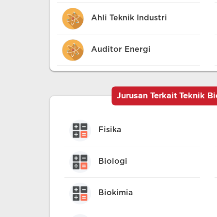
pemanfaatan dan hambatan
sumber energi baru dan
Ahli Teknik Industri
terbarukan lainnya seperti
Pembangkit Listrik Tenaga
Surya (PLTS), Pembangkit
Auditor Energi
Listrik Tenaga Angin, dan
sebagainya.
Jurusan Terkait Teknik B
Fisika
Biologi
Biokimia