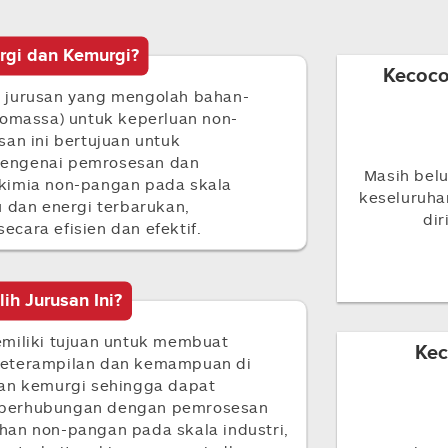
ergi dan Kemurgi?
Kecoco
 jurusan yang mengolah bahan-
iomassa) untuk keperluan non-
an ini bertujuan untuk
mengenai pemrosesan dan
Masih belu
kimia non-pangan pada skala
keseluruh
u dan energi terbarukan,
dir
cara efisien dan efektif.
h Jurusan Ini?
emiliki tujuan untuk membuat
Kec
keterampilan dan kemampuan di
dan kemurgi sehingga dapat
 berhubungan dengan pemrosesan
han non-pangan pada skala industri,