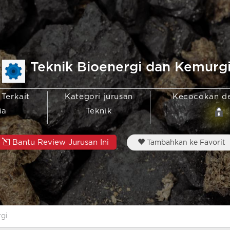
Teknik Bioenergi dan Kemurg
 Terkait
Kategori jurusan
Kecocokan d
ia
Teknik
Bantu Review Jurusan Ini
Tambahkan ke Favorit
rgi