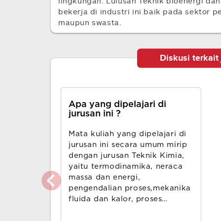
lingkungan. Lulusan Teknik bioenergi da
bekerja di industri ini baik pada sektor
maupun swasta.
Diskusi terkait 
Apa yang dipelajari di
jurusan ini ?
Mata kuliah yang dipelajari di
jurusan ini secara umum mirip
dengan jurusan Teknik Kimia,
yaitu termodinamika, neraca
massa dan energi,
pengendalian proses,mekanika
fluida dan kalor, proses
perpindahan, dan mata kuliah
proses lainnya. Yang