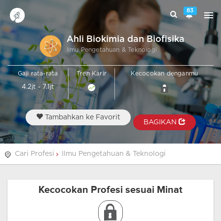
83
Ahli Biokimia dan Biofisika
Ilmu Pengetahuan & Teknologi
Gaji rata-rata
Tren Karir
Kecocokan denganmu
4.2jt - 7.1jt
Tambahkan ke Favorit
BAGIKAN
Cari Profesi
Ilmu Pengetahuan & Teknologi
Kecocokan Profesi sesuai Minat