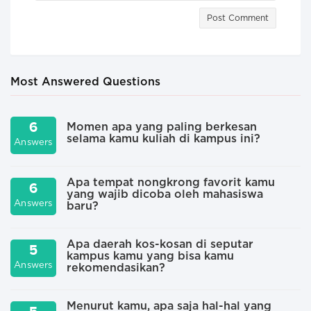
Post Comment
Most Answered Questions
6
Momen apa yang paling berkesan
selama kamu kuliah di kampus ini?
Answers
A
Apa tempat nongkrong favorit kamu
6
yang wajib dicoba oleh mahasiswa
A
Answers
baru?
Apa daerah kos-kosan di seputar
5
kampus kamu yang bisa kamu
A
Answers
rekomendasikan?
Menurut kamu, apa saja hal-hal yang