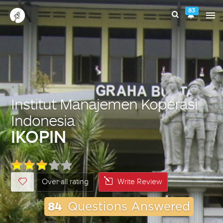
83
Institut Manajemen Koperasi
Indonesia
IKOPIN
Over all rating
Write Review
84
Questions Answered