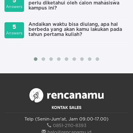
5
perlu diketahui oleh calon mahasiswa
A
Answers
kampus ini?
Andaikan waktu bisa diulang, apa hal
5
berbeda yang akan kamu lakukan pada
A
Answers
tahun pertama kuliah?
KONTAK SALES
Telp (Senin-Jum'at, Jam 09.00-17.00)
0851-2110-8393
halo@rencanamu.id