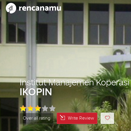
Institut Manajemen Koperasi
IKOPIN
Over all rating
Write Review