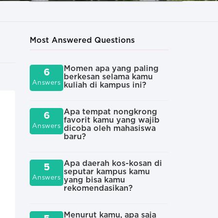
Most Answered Questions
Momen apa yang paling
Org
6
5
berkesan selama kamu
mah
Answers
Answers
kuliah di kampus ini?
pal
kam
Apa tempat nongkrong
6
favorit kamu yang wajib
Apa
4
Answers
dicoba oleh mahasiswa
kul
Answers
baru?
Apa
Apa daerah kos-kosan di
4
5
men
seputar kampus kamu
Answers
Answers
dip
yang bisa kamu
ini
rekomendasikan?
Sec
Menurut kamu, apa saja