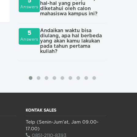
4
5
sep
hal-hal yang perlu
Answers
Answers
atau
diketahui oleh calon
kam
mahasiswa kampus ini?
Sepe
Andaikan waktu bisa
3
5
kar
diulang, apa hal berbeda
Answers
Answers
di 
yang akan kamu lakukan
pada tahun pertama
kuliah?
KONTAK SALES
Telp (Senin-Jum'at, Jam 09.00-
17.00)
0851-2110-8393