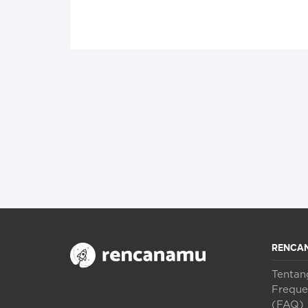
RENCA
Tenta
Freque
(FAQ)