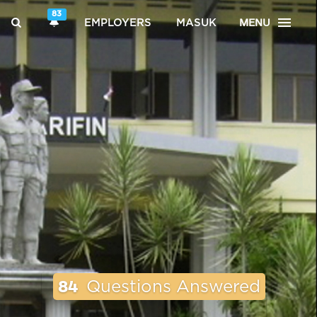
83
MENU
EMPLOYERS
MASUK
84
Questions Answered