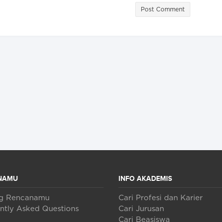
Post Comment
NAMU
INFO AKADEMIS
ng Rencanamu
Cari Profesi dan Karier
ntly Asked Questions
Cari Jurusan
Cari Beasiswa