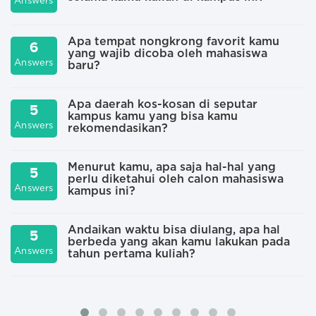
Answers
A
Apa tempat nongkrong favorit kamu
6
yang wajib dicoba oleh mahasiswa
A
Answers
baru?
Apa daerah kos-kosan di seputar
5
kampus kamu yang bisa kamu
A
Answers
rekomendasikan?
Menurut kamu, apa saja hal-hal yang
5
perlu diketahui oleh calon mahasiswa
A
Answers
kampus ini?
Andaikan waktu bisa diulang, apa hal
5
berbeda yang akan kamu lakukan pada
A
Answers
tahun pertama kuliah?