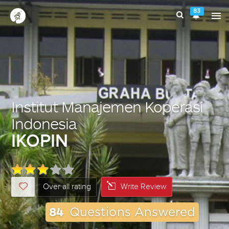
83
Institut Manajemen Koperasi
Indonesia
IKOPIN
Over all rating
Write Review
84
Questions Answered