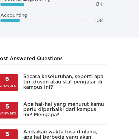
134
Accounting
108
ost Answered Questions
rti apa layanan non-akademis di
Apakah kamp
Secara keseluruhan, seperti apa
M
6
5
tim dosen atau staf pengajar di
y
us serta hubungan antara
beasiswa kep
Answers
Answers
kampus ini?
m
asiswa dengan kampus?
Tidak memberikan
 kaku. Pihak kampus otoriter banget!
Apa hal-hal yang menurut kamu
M
5
4
perlu diperbaiki dari kampus
b
Answers
Answers
ini? Mengapa?
k
Memberikan, tapi j
 peduli. Pihak kampus sok sibuk
Andaikan waktu bisa diulang,
A
5
4
Memberikan, deng
apa hal berbeda yang akan
k