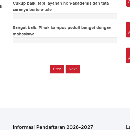
Kualitas pengajar
ata
Cukup baik, tapi layanan non-akademis dan tata
Cukup 
di
caranya bertele-tele
carany
Layanan konseling pendidikan dan
karir
ngan
Sangat baik. Pihak kampus peduli banget dengan
Sanga
mahasiswa
mahas
Prev
Next
Informasi Pendaftaran 2026-2027
L