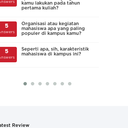
Answers
Answers
baik, tapi layanan non-akademis dan tata
kamu lakukan pada tahun
pertama kuliah?
a bertele-tele
Memberikan, denga
C
4
yang variatif
u
Organisasi atau kegiatan
5
t baik. Pihak kampus peduli banget dengan
Answers
k
mahasiswa apa yang paling
Answers
iswa
populer di kampus kamu?
A
4
k
Seperti apa, sih, karakteristik
5
Answers
m
mahasiswa di kampus ini?
Answers
atest Review