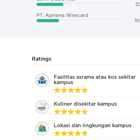
12
PT. Aprisma Wirecard
10
Ratings
Seperti apa layanan non-akademi
Fasilitas asrama atau kos sekitar
kampus
kampus serta hubungan antara
mahasiswa dengan kampus?
Kuliner disekitar kampus
Sangat kaku. Pihak kampus otoriter banget!
Kurang peduli. Pihak kampus sok sibuk
Lokasi dan lingkungan kampus