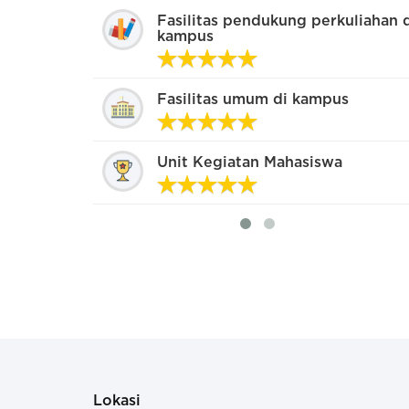
Cukup baik, tapi layanan non-akademis dan t
Fasilitas pendukung perkuliahan 
caranya bertele-tele
kampus
Sangat baik. Pihak kampus peduli banget de
Fasilitas umum di kampus
mahasiswa
Unit Kegiatan Mahasiswa
Lokasi