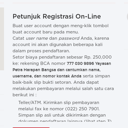
Petunjuk Registrasi On-Line
Buat user account dengan meng-klik tombol
buat account baru pada menu.
Catat
user name
dan
password
Anda, karena
account ini akan digunakan beberapa kali
dalam proses pendaftaran.
Setor biaya pendaftaran sebesar Rp. 250,000
777 030 9896 Yayasan
ke: rekening BCA nomor
Petra Harapan Bangsa dan cantumkan nama,
username, dan nomor kontak Anda
serta simpan
baik-baik slip bukti setoran. Anda dapat
melakukan pembayaran melalui salah satu cara
berikut ini :
Teller/ATM. Kirimkan slip pembayaran
melalui fax ke nomor (022) 250 7901.
Simpan slip asli untuk dikirimkan dengan
dokumen pendaftaran lainnya (lihat step 3)