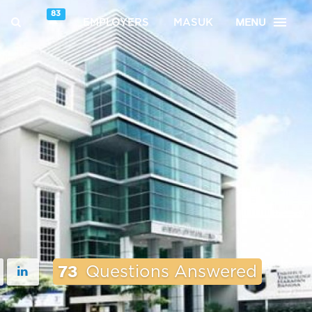
83
MENU
EMPLOYERS
MASUK
73
Questions Answered