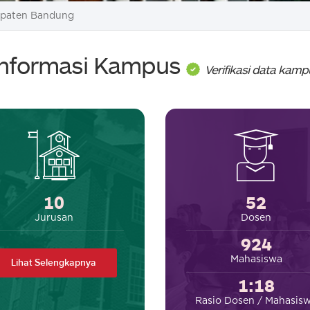
paten Bandung
Informasi Kampus
Verifikasi data kamp
10
52
Jurusan
Dosen
924
Mahasiswa
Lihat Selengkapnya
1:18
Rasio Dosen / Mahasis