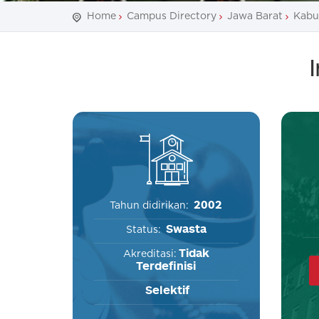
Home
Campus Directory
Jawa Barat
Kabu
2002
Tahun didirikan:
Swasta
Status:
Tidak
Akreditasi:
Terdefinisi
Selektif