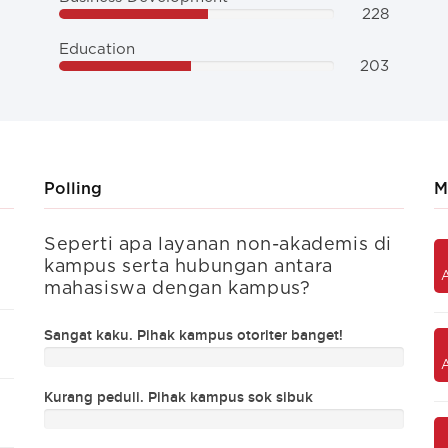
228
Education
203
Polling
M
s di
Seperti apa layanan non-akademis di
Sepe
Kegiatan sosial mahasiswa
kampus serta hubungan antara
kamp
mahasiswa dengan kampus?
mah
Biaya kuliah
Sangat kaku. Pihak kampus otoriter banget!
Sangat
Kualitas akademis
Kurang peduli. Pihak kampus sok sibuk
Kurang