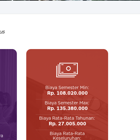
us
Biaya Semester Min:
Rp. 108.020.000
Biaya Semester Max:
Rp. 135.380.000
Biaya Rata-Rata Tahunan:
Rp. 27.005.000
Biaya Rata-Rata
wa
Keseluruhan: