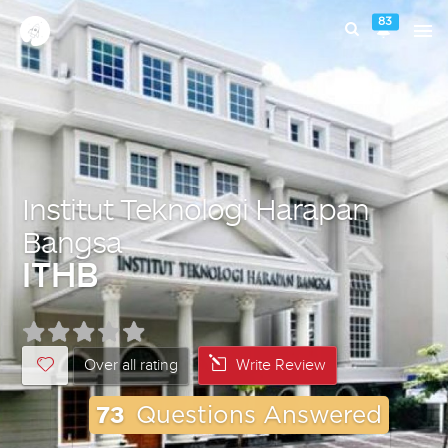
83
Institut Teknologi Harapan
Bangsa
ITHB
Over all rating
Write Review
73
Questions Answered