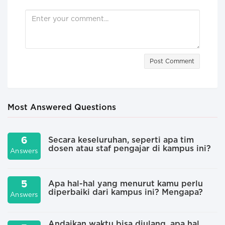
Post Comment
Most Answered Questions
6
Secara keseluruhan, seperti apa tim
dosen atau staf pengajar di kampus ini?
Answers
A
5
Apa hal-hal yang menurut kamu perlu
diperbaiki dari kampus ini? Mengapa?
Answers
A
Andaikan waktu bisa diulang, apa hal