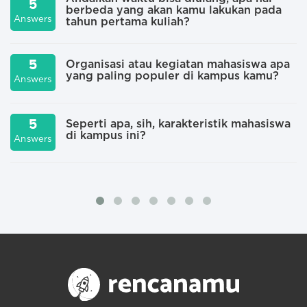
5
berbeda yang akan kamu lakukan pada
Answers
A
tahun pertama kuliah?
5
Organisasi atau kegiatan mahasiswa apa
yang paling populer di kampus kamu?
Answers
A
5
Seperti apa, sih, karakteristik mahasiswa
di kampus ini?
Answers
A