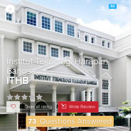
83
Institut Teknologi Harapan
Bangsa
ITHB
Over all rating
Write Review
73
Questions Answered