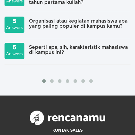
Answers
A
tahun pertama kuliah?
5
Organisasi atau kegiatan mahasiswa apa
yang paling populer di kampus kamu?
Answers
A
5
Seperti apa, sih, karakteristik mahasiswa
di kampus ini?
Answers
A
KONTAK SALES