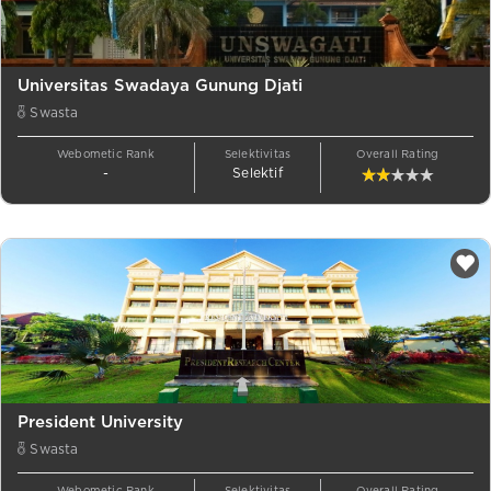
Universitas Swadaya Gunung Djati
Swasta
Webometic Rank
Selektivitas
Overall Rating
-
Selektif
President University
Swasta