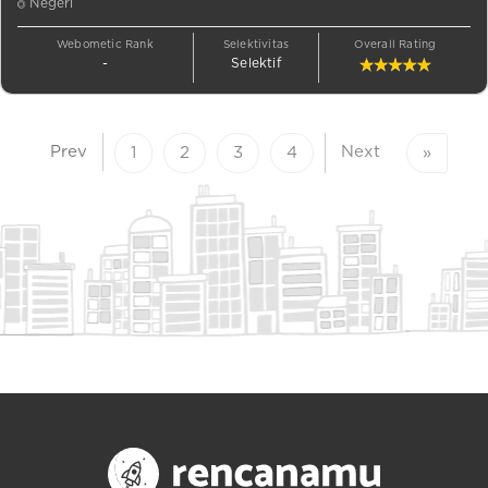
Negeri
Webometic Rank
Selektivitas
Overall Rating
-
Selektif
Prev
Next
1
2
3
4
»