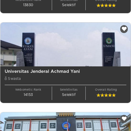
Webometic Rank
Selektivitas
Overall Rating
13830
Selektif
Universitas Jenderal Achmad Yani
Swasta
Webometic Rank
Selektivitas
Overall Rating
14153
Selektif