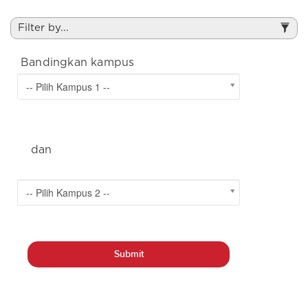
Filter by...
Bandingkan kampus
-- Pilih Kampus 1 --
&
dan
2
-- Pilih Kampus 2 --
b
Submit