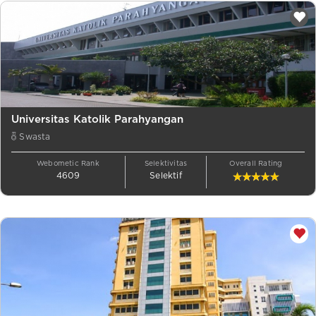
Universitas Katolik Parahyangan
Swasta
Webometic Rank
Selektivitas
Overall Rating
4609
Selektif