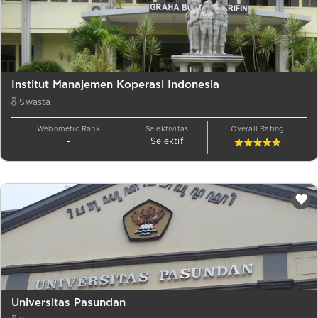
Institut Manajemen Koperasi Indonesia
Swasta
Webometic Rank
Selektivitas
Overall Rating
-
Selektif
Universitas Pasundan