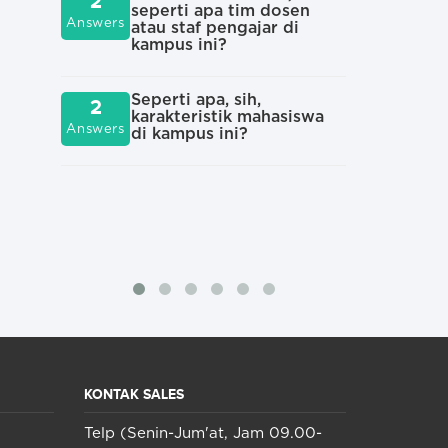
2
Org
seperti apa tim dosen
1
Answers
mah
atau staf pengajar di
Answers
pal
kampus ini?
kam
Seperti apa, sih,
2
Sec
karakteristik mahasiswa
1
Answers
sep
di kampus ini?
Answers
atau
kam
KONTAK SALES
Telp (Senin-Jum'at, Jam 09.00-