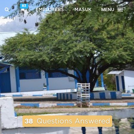
83
MENU
EMPLOYERS
MASUK
38
Questions Answered