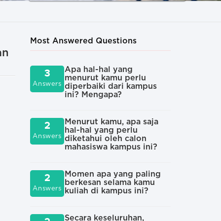
Most Answered Questions
an
Apa hal-hal yang
Apa
3
2
menurut kamu perlu
kul
Answers
Answers
diperbaiki dari kampus
ini? Mengapa?
And
2
diu
Menurut kamu, apa saja
2
Answers
yan
hal-hal yang perlu
Answers
pad
diketahui oleh calon
kul
mahasiswa kampus ini?
Sec
Momen apa yang paling
1
2
sep
berkesan selama kamu
Answers
Answers
atau
kuliah di kampus ini?
kam
Secara keseluruhan,