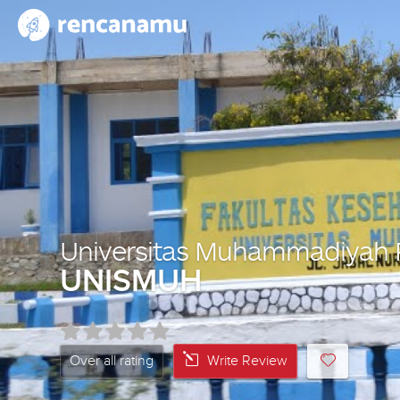
Universitas Muhammadiyah 
UNISMUH
Over all rating
Write Review