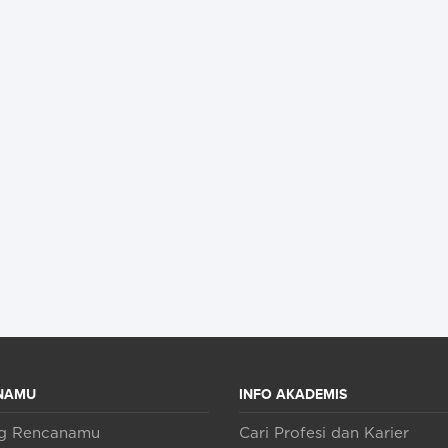
NAMU
INFO AKADEMIS
ng Rencanamu
Cari Profesi dan Karier