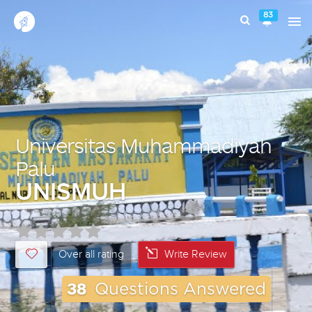
83
Universitas Muhammadiyah
Palu
UNISMUH
Over all rating
Write Review
38
Questions Answered