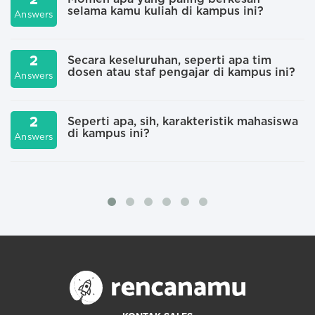
2
selama kamu kuliah di kampus ini?
Answers
A
2
Secara keseluruhan, seperti apa tim
dosen atau staf pengajar di kampus ini?
Answers
A
2
Seperti apa, sih, karakteristik mahasiswa
di kampus ini?
Answers
A