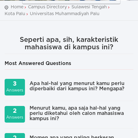
Home
Campus Directory
Sulawesi Tengah
Kota Palu
Universitas Muhammadiyah Palu
Seperti apa, sih, karakteristik
mahasiswa di kampus ini?
Most Answered Questions
3
Apa hal-hal yang menurut kamu perlu
diperbaiki dari kampus ini? Mengapa?
Answers
A
Menurut kamu, apa saja hal-hal yang
2
perlu diketahui oleh calon mahasiswa
Answers
A
kampus ini?
Momen apa yang paling berkesan