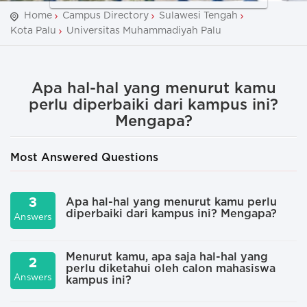
Home
Campus Directory
Sulawesi Tengah
Kota Palu
Universitas Muhammadiyah Palu
Apa hal-hal yang menurut kamu
perlu diperbaiki dari kampus ini?
Mengapa?
Most Answered Questions
3
Apa hal-hal yang menurut kamu perlu
diperbaiki dari kampus ini? Mengapa?
Answers
A
Menurut kamu, apa saja hal-hal yang
2
perlu diketahui oleh calon mahasiswa
Answers
A
kampus ini?