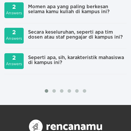
2
Momen apa yang paling berkesan
selama kamu kuliah di kampus ini?
Answers
A
2
Secara keseluruhan, seperti apa tim
dosen atau staf pengajar di kampus ini?
Answers
A
2
Seperti apa, sih, karakteristik mahasiswa
di kampus ini?
Answers
A