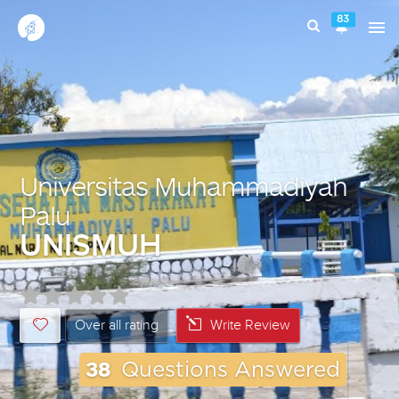
83
Universitas Muhammadiyah
Palu
UNISMUH
Over all rating
Write Review
38
Questions Answered