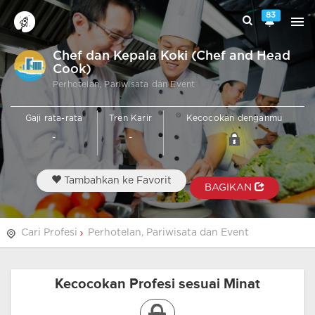
83
Chef dan Kepala Koki (Chef and Head
Cook)
Perhotelan, Pariwisata dan Event
Gaji rata-rata
Tren Karir
Kecocokan denganmu
-
-
Tambahkan ke Favorit
BAGIKAN
Cari Profesi
Perhotelan, Pariwisata dan Event
Kecocokan Profesi sesuai Minat