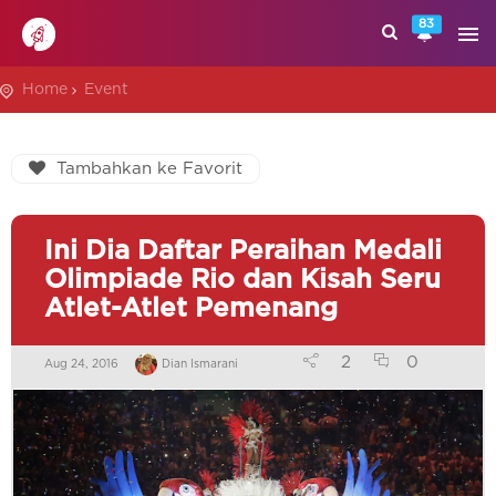
83
Home
Event
Tambahkan ke Favorit
Ini Dia Daftar Peraihan Medali
Olimpiade Rio dan Kisah Seru
Atlet-Atlet Pemenang
2
0
Aug 24, 2016
Dian Ismarani