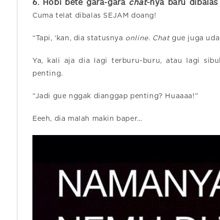
6. Hobi bete
gara-gara
chat
-nya baru dibala
Cuma telat dibalas SEJAM doang!
“Tapi, ‘kan, dia statusnya
online
.
Chat
gue juga udah
Ya, kali aja dia lagi terburu-buru, atau lagi s
penting.
“Jadi gue nggak dianggap penting? Huaaaa!”
Eeeh, dia malah makin baper…