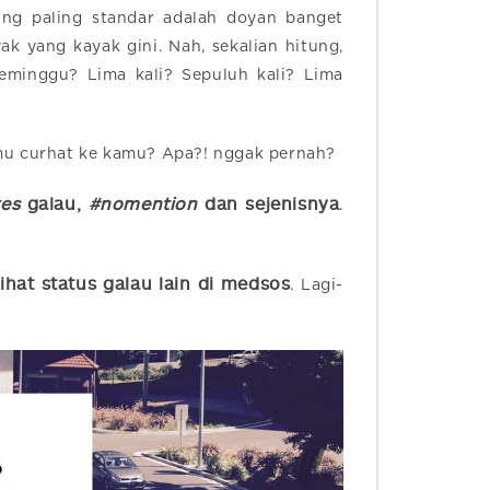
ang paling standar adalah doyan banget
k yang kayak gini. Nah, sekalian hitung,
seminggu? Lima kali? Sepuluh kali? Lima
mu curhat ke kamu? Apa?! nggak pernah?
es
galau,
#nomention
dan sejenisnya
.
hat status galau lain di medsos
. Lagi-