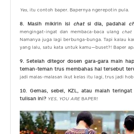
Yes
, itu contoh baper. Bapernya ngerepotin pula.
8.
Masih mikirin isi
chat
si dia, padahal
c
mengingat-ingat dan membaca-baca ulang
chat
Namanya juga lagi berbunga-bunga. Tapi kalau 
yang lalu, satu kata untuk kamu—buset?! Baper a
9. Setelah ditegor dosen gara-gara main ha
teman-teman trus membahas hal tersebut terus
jadi malas-malasan ikut kelas itu lagi, trus jadi hobi
10.
Gemas, sebel, KZL, atau malah teringa
tulisan ini?
YES, YOU ARE
BAPER!