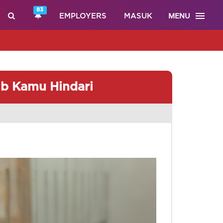
83
MENU
EMPLOYERS
MASUK
ib Kamu Hindari