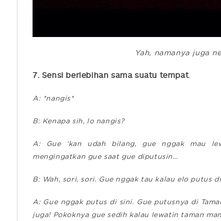
Yah, namanya juga ne
7. Sensi berlebihan sama suatu tempat
.
A: *nangis*
B: Kenapa sih, lo nangis?
A: Gue ‘kan udah bilang, gue nggak mau lew
mengingatkan gue saat gue diputusin…
B: Wah, sori, sori. Gue nggak tau kalau elo putus d
A: Gue nggak putus di sini. Gue putusnya di Tam
juga! Pokoknya gue sedih kalau lewatin taman ma