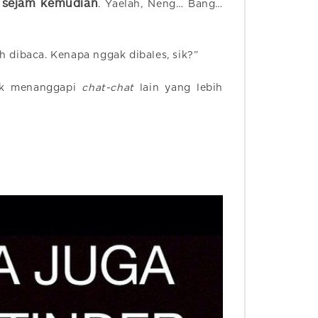
s sejam kemudian
. Yaelah, Neng… Bang…
 dibaca. Kenapa nggak dibales, sik?”
ibuk menanggapi
chat-chat
lain yang lebih