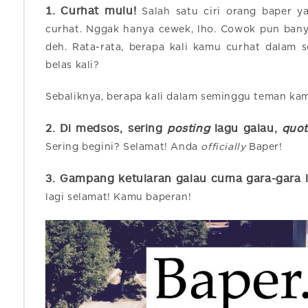
1. Curhat mulu!
Salah satu ciri orang baper y
curhat. Nggak hanya cewek, lho. Cowok pun banya
deh. Rata-rata, berapa kali kamu curhat dalam 
belas kali?
Sebaliknya, berapa kali dalam seminggu teman ka
2. Di medsos,
sering
posting
lagu galau,
quot
Sering begini? Selamat! Anda
officially
Baper!
3.
Gampang ketularan galau cuma gara-gara li
lagi selamat! Kamu baperan!