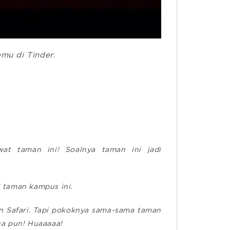
mu di Tinder.
at taman ini! Soalnya taman ini jadi
i taman kampus ini.
an Safari. Tapi pokoknya sama-sama taman
na pun! Huaaaaa!