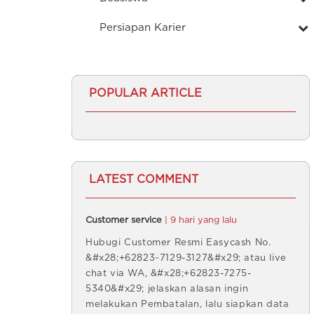
Persiapan Karier
POPULAR ARTICLE
LATEST COMMENT
Customer service
| 9 hari yang lalu
Hubugi Customer Resmi Easycash No.
&#x28;+62823~7129-3127&#x29; atau live
chat via WA, &#x28;+62823-7275-
5340&#x29; jelaskan alasan ingin
melakukan Pembatalan, lalu siapkan data