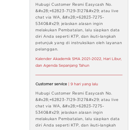
Hubugi Customer Resmi Easycash No.
&#x28;+62823~7129-3127&#x29; atau live
chat via WA, &#x28;+62823-7275-
5340&#x29; jelaskan alasan ingin
melakukan Pembatalan, lalu siapkan data
diri Anda seperti KTP, dan ikuti-langkah
petunjuk yang di instruksikan oleh layanan
pelanggan.
Kalender Akademik SMA 2021-2022, Hari Libur,
dan Agenda Sepanjang Tahun
Customer service
| 9 hari yang lalu
Hubugi Customer Resmi Easycash No.
&#x28;+62823~7129-3127&#x29; atau live
chat via WA, &#x28;+62823-7275-
5340&#x29; jelaskan alasan ingin
melakukan Pembatalan, lalu siapkan data
diri Anda seperti KTP, dan ikuti-langkah