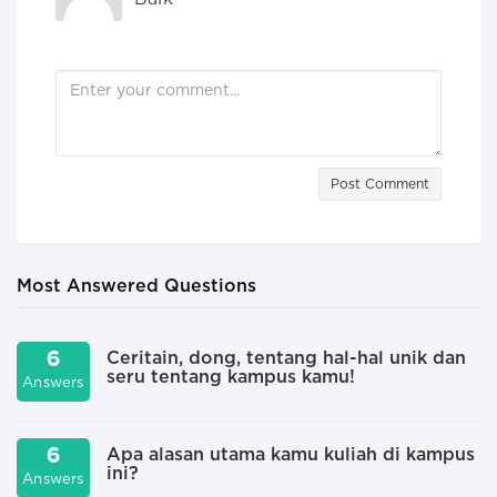
Post Comment
Most Answered Questions
6
Ceritain, dong, tentang hal-hal unik dan
seru tentang kampus kamu!
Answers
A
6
Apa alasan utama kamu kuliah di kampus
ini?
Answers
A