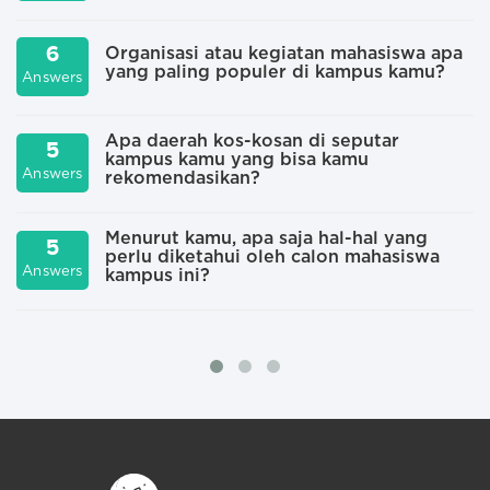
6
Organisasi atau kegiatan mahasiswa apa
yang paling populer di kampus kamu?
Answers
A
Apa daerah kos-kosan di seputar
5
kampus kamu yang bisa kamu
Answers
A
rekomendasikan?
Menurut kamu, apa saja hal-hal yang
5
perlu diketahui oleh calon mahasiswa
A
Answers
kampus ini?