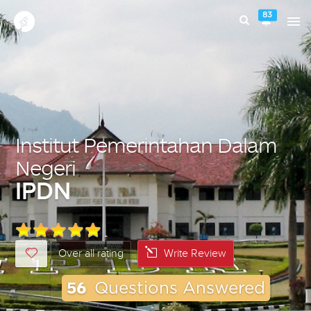
83
Institut Pemerintahan Dalam
Negeri
IPDN
Over all rating
Write Review
56
Questions Answered