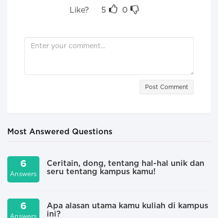
Like?
5
0
Post Comment
Most Answered Questions
6
Ceritain, dong, tentang hal-hal unik dan
seru tentang kampus kamu!
Answers
A
6
Apa alasan utama kamu kuliah di kampus
ini?
Answers
A