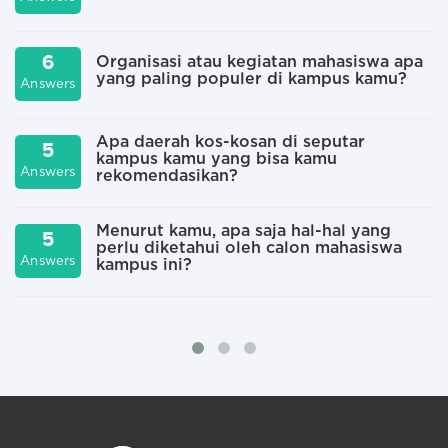
6
Organisasi atau kegiatan mahasiswa apa
yang paling populer di kampus kamu?
Answers
A
Apa daerah kos-kosan di seputar
5
kampus kamu yang bisa kamu
Answers
A
rekomendasikan?
Menurut kamu, apa saja hal-hal yang
5
perlu diketahui oleh calon mahasiswa
A
Answers
kampus ini?