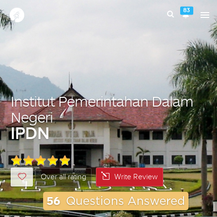
83
Institut Pemerintahan Dalam
Negeri
IPDN
Over all rating
Write Review
56
Questions Answered