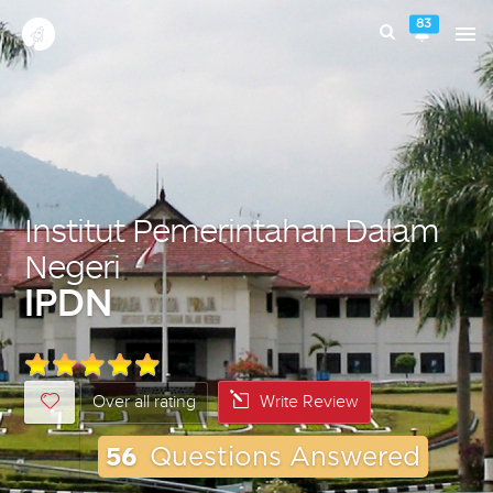
83
Institut Pemerintahan Dalam
Negeri
IPDN
Over all rating
Write Review
56
Questions Answered