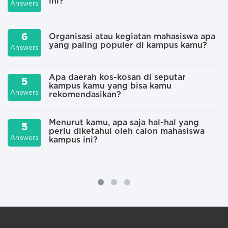
ini?
Answers
A
6
Organisasi atau kegiatan mahasiswa apa
yang paling populer di kampus kamu?
Answers
A
Apa daerah kos-kosan di seputar
5
kampus kamu yang bisa kamu
Answers
A
rekomendasikan?
Menurut kamu, apa saja hal-hal yang
5
perlu diketahui oleh calon mahasiswa
A
Answers
kampus ini?