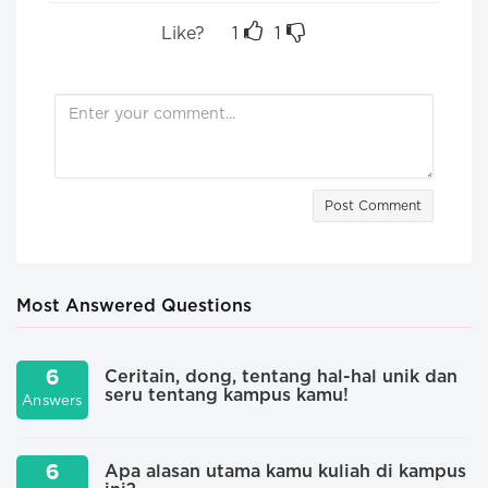
Like?
1
1
Post Comment
Most Answered Questions
6
Ceritain, dong, tentang hal-hal unik dan
seru tentang kampus kamu!
Answers
A
6
Apa alasan utama kamu kuliah di kampus