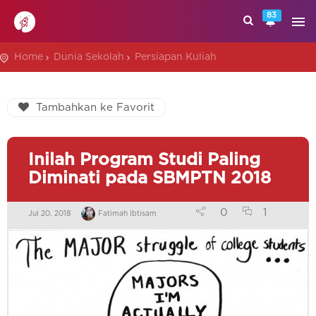
83
Home
Dunia Sekolah
Persiapan Kuliah
Tambahkan ke Favorit
Inilah Program Studi Paling
Diminati pada SBMPTN 2018
0
1
Jul 20, 2018
Fatimah Ibtisam