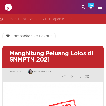
83
Home
Dunia Sekolah
Persiapan Kuliah
Tambahkan ke Favorit
Menghitung Peluang Lolos di
SNMPTN 2021
Jan 03, 2021
Fatimah Ibtisam
0
20