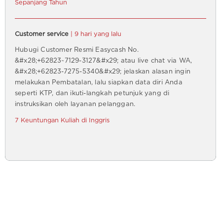
Sepanjang Tahun
Customer service
| 9 hari yang lalu
Hubugi Customer Resmi Easycash No.
&#x28;+62823~7129-3127&#x29; atau live chat via WA,
&#x28;+62823-7275-5340&#x29; jelaskan alasan ingin
melakukan Pembatalan, lalu siapkan data diri Anda
seperti KTP, dan ikuti-langkah petunjuk yang di
instruksikan oleh layanan pelanggan.
7 Keuntungan Kuliah di Inggris