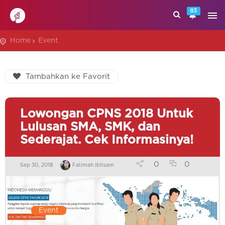
83
Home
Event
Tambahkan ke Favorit
Lowongan CPNS 2018 Untuk
Lulusan SMA, SMK, dan
Sederajat. Cek Informasinya!
0
0
Sep 30, 2018
Fatimah Ibtisam
Event