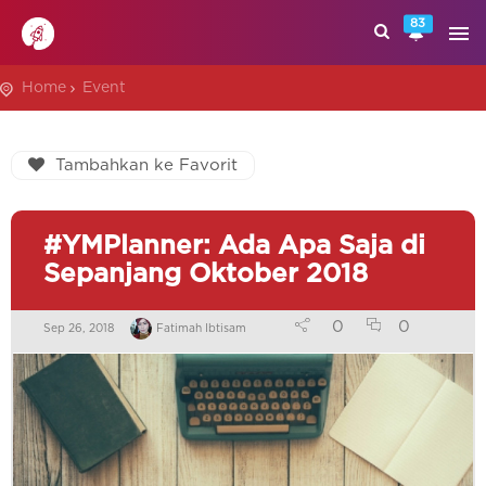
83
Home
Event
Tambahkan ke Favorit
#YMPlanner: Ada Apa Saja di
Sepanjang Oktober 2018
0
0
Sep 26, 2018
Fatimah Ibtisam