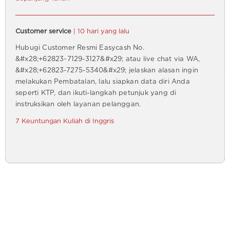
Customer service
| 10 hari yang lalu
Hubugi Customer Resmi Easycash No.
&#x28;+62823~7129-3127&#x29; atau live chat via WA,
&#x28;+62823-7275-5340&#x29; jelaskan alasan ingin
melakukan Pembatalan, lalu siapkan data diri Anda
seperti KTP, dan ikuti-langkah petunjuk yang di
instruksikan oleh layanan pelanggan.
7 Keuntungan Kuliah di Inggris