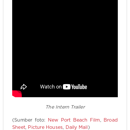
The Intern Trailer
(Sumber foto:
New Port Beach Film
,
Broad
Sheet
,
Picture Houses
,
Daily Mail
)