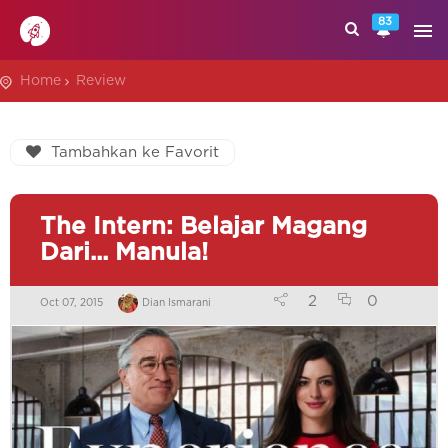
83
Home
Review
Tambahkan ke Favorit
The Intern: Belajar Magang
Dari... Manula!
2
0
Oct 07, 2015
Dian Ismarani