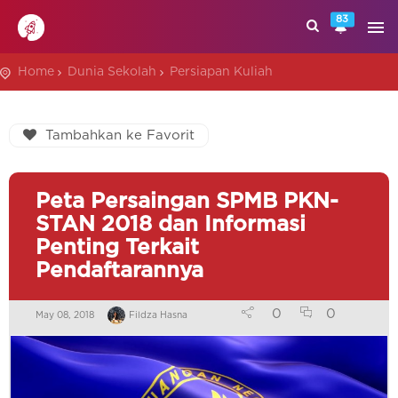
83
Home
Dunia Sekolah
Persiapan Kuliah
Tambahkan ke Favorit
Peta Persaingan SPMB PKN-
STAN 2018 dan Informasi
Penting Terkait
Pendaftarannya
0
0
May 08, 2018
Fildza Hasna